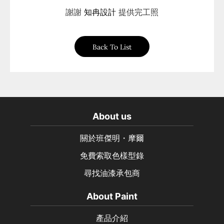
謝謝
知冉設計
提供完工照
Back To List
About us
關於班傑明・摩爾
免費索取色樣型錄
尋找油漆承包商
About Paint
產品介紹