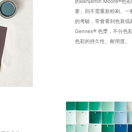
的Benjamin Moor
要」則不需重新粉刷。⼀
的考驗，常會看到⾊衰或嚴重褪
Gennex® ⾊漿，不
⾊彩的持久性、耐⽤度。