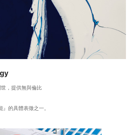
gy
⾊漿問世，提供無與倫比
、效能』的具體表徵之⼀。