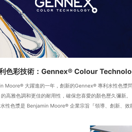
利⾊彩技術：Gennex® Colour Technolo
amin Moore® ⼤躍進的⼀年，創新的Gennex® 專利⽔性
的⾼雅⾊調和更佳的耐⽤性，確保您喜愛的顏⾊歷久彌新。
® ⽔性⾊漿是 Benjamin Moore® 企業宗旨『領導、創新