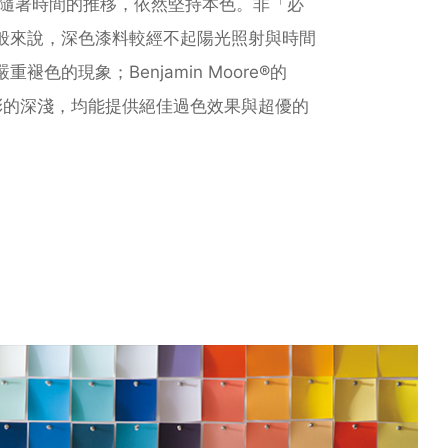
e®⾊彩隨著時間的推移，依然堅持本⾊。非「必
般來說，深⾊漆料較經不起陽光照射與時間
⾊的現象；Benjamin Moore®的
分⾊彩的深淺，均能提供絕佳過⾊效果與超優的