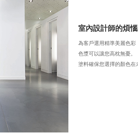
室內設計師的煩惱就
為客⼾選⽤精準美麗⾊彩，
⾊漿可以讓您⾼枕無憂。「選⽤G
塗料確保您選擇的顏⾊在