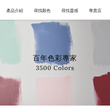
產品介紹
尋找顏色
尋找靈感
專賣店
We've been dreaming in color since 1883.
該怎麼選到我要的產品呢？
蒐集最受歡迎的配色靈感，包含奶茶色系、多巴胺
Explore over 3,500 paint colors
Step. 選顏色 → 選光澤 → 選產品
美學與熱門居家色調，提供熱門的搭配色彩提案。
Gennex® 專利⽔性⾊漿為⾊彩的靈魂呈現完美⾊
彩。
百年色彩專家
3500 Colors