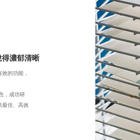
出脫得濃郁清晰
有效的功能，
⾓⾊，成功研
供最佳、⾼效