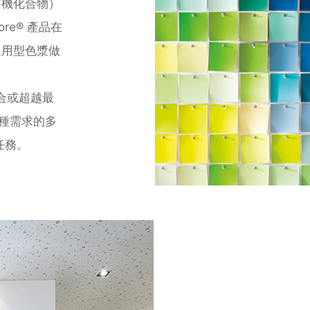
性有機化合物）
ore® 產品在
通⽤型⾊漿做
於符合或超越最
各種需求的多
任務。