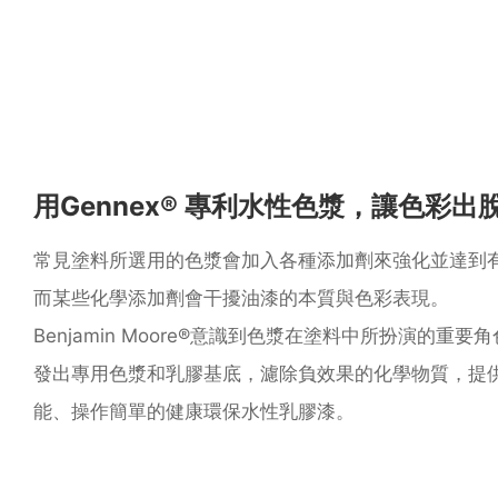
⽤Gennex® 專利⽔性⾊漿，讓⾊彩
常見塗料所選用的色漿會加入各種添加劑來強化並達到
而某些化學添加劑會干擾油漆的本質與色彩表現。
Benjamin Moore®意識到⾊漿在塗料中所扮演的重要
發出專⽤⾊漿和乳膠基底，濾除負效果的化學物質，提
能、操作簡單的健康環保⽔性乳膠漆。