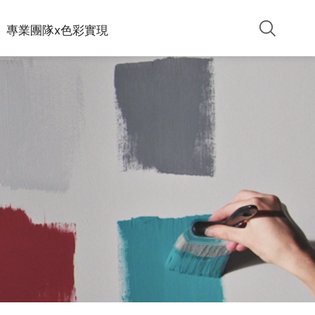
專業團隊x色彩實現
致⼒於為我們的客⼾提供創新、有效、安全的產品，將
施工步驟：一道底漆 ＋ 兩道面漆
精選設計師作品與色號運用，透過真實場景示範，協助
對環境的影響降⾄最低，只提供無甲醛、零/低VOC的
施工方式：滾塗施作、噴塗施作
你想像塗料上牆後的效果，找到最貼近理想的色彩方
⽔性環保乳膠漆，並得到多項的第三⽅認證，達到綠⾊
向。
承諾。