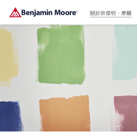
關於班傑明・摩爾
加入波克夏海瑟威集團後，品牌遍布全球80個國家，我
高品質的水性乳膠漆讓你輕鬆及放心用在室內牆面、天
帶你深入了解塗料的專業知識，從滾塗技巧、底漆必要
們透過獨立專賣店提供友好的服務及專業的產品，連續
花板、浴室、廚房、門片、戶外等區域
性到塗料的的優勢與居家情境選色，一次掌握施工與產
多年獲得J.D. POWER第⼀的殊榮，在業界成為品牌領
品的實用指南。
導者。