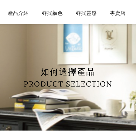
產品介紹
尋找顏色
尋找靈感
專賣店
We've been dreaming in color since 1883.
該怎麼選到我要的產品呢？
蒐集最受歡迎的配色靈感，包含奶茶色系、多巴胺
Explore over 3,500 paint colors
Step. 選顏色 → 選光澤 → 選產品
美學與熱門居家色調，提供熱門的搭配色彩提案。
Gennex® 專利⽔性⾊漿為⾊彩的靈魂呈現完美⾊
彩。
如何選擇產品
PRODUCT SELECTION