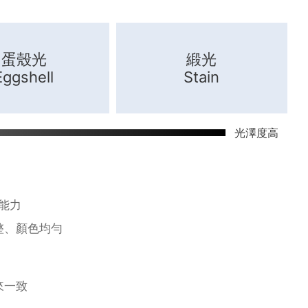
蛋殼光
緞光
Eggshell
Stain
光澤度高
能力
整、顏色均勻
來一致