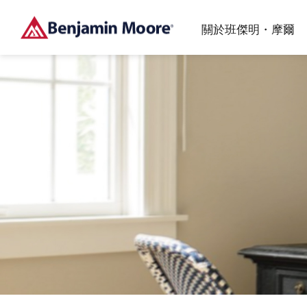
關於班傑明・摩爾
加入波克夏海瑟威集團後，品牌遍布全球80個國家，我
高品質的水性乳膠漆讓你輕鬆及放心用在室內牆面、天
帶你深入了解塗料的專業知識，從滾塗技巧、底漆必要
們透過獨立專賣店提供友好的服務及專業的產品，連續
花板、浴室、廚房、門片、戶外等區域
性到塗料的的優勢與居家情境選色，一次掌握施工與產
多年獲得J.D. POWER第⼀的殊榮，在業界成為品牌領
品的實用指南。
導者。