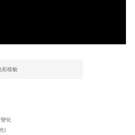
色彩樣貌
所變化
光)