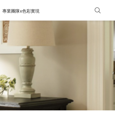
專業團隊x色彩實現
致⼒於為我們的客⼾提供創新、有效、安全的產品，將
施工步驟：一道底漆 ＋ 兩道面漆
精選設計師作品與色號運用，透過真實場景示範，協助
對環境的影響降⾄最低，只提供無甲醛、零/低VOC的
施工方式：滾塗施作、噴塗施作
你想像塗料上牆後的效果，找到最貼近理想的色彩方
⽔性環保乳膠漆，並得到多項的第三⽅認證，達到綠⾊
向。
承諾。