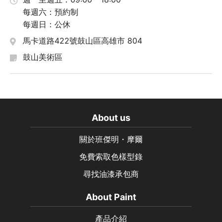
每週六：預約制
每週日：公休
馬卡道路422號鼓山區高雄市 804
鼓山美術區
About us
關於班傑明・摩爾
免費索取色樣型錄
尋找油漆承包商
About Paint
產品介紹