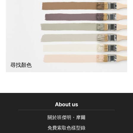
尋找顏色
About us
關於班傑明・摩爾
免費索取色樣型錄