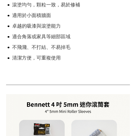
滾塗均勻，顆粒一致，易於修補
產品材質：
混紡麂皮微纖維布料
適用於小面積牆面
規格：
4 吋 10mm 毛長
卓越的吸漆與滾塗能力
產地：
德國
適合角落或家具等細部區域
不飛濺、不打結、不易掉毛
清潔方便，可重複使用