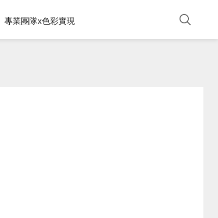
專業團隊x色彩實現
致⼒於為我們的客⼾提供創新、有效、安全的產品，將
施工步驟：一道底漆 ＋ 兩道面漆
精選設計師作品與色號運用，透過真實場景示範，協助
對環境的影響降⾄最低，只提供無甲醛、零/低VOC的
施工方式：滾塗施作、噴塗施作
你想像塗料上牆後的效果，找到最貼近理想的色彩方
⽔性環保乳膠漆，並得到多項的第三⽅認證，達到綠⾊
向。
承諾。