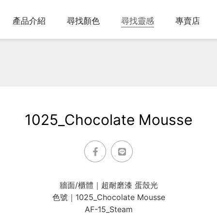
產品介紹
尋找顏色
尋找靈感
專賣店
We've been dreaming in color since 1883.
該怎麼選到我要的產品呢？
蒐集最受歡迎的配色靈感，包含奶茶色系、多巴胺
Explore over 3,500 paint colors
Step. 選顏色 → 選光澤 → 選產品
美學與熱門居家色調，提供熱門的搭配色彩提案。
Gennex® 專利⽔性⾊漿為⾊彩的靈魂呈現完美⾊
彩。
1025_Chocolate Mousse
牆面/櫃體｜超耐磨漆 蛋殼光
色號｜1025_Chocolate Mousse
AF-15_Steam