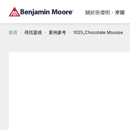
關於班傑明・摩爾
首頁
尋找靈感
案例參考
1025_Chocolate Mousse
加入波克夏海瑟威集團後，品牌遍布全球80個國家，我
高品質的水性乳膠漆讓你輕鬆及放心用在室內牆面、天
帶你深入了解塗料的專業知識，從滾塗技巧、底漆必要
們透過獨立專賣店提供友好的服務及專業的產品，連續
花板、浴室、廚房、門片、戶外等區域
性到塗料的的優勢與居家情境選色，一次掌握施工與產
多年獲得J.D. POWER第⼀的殊榮，在業界成為品牌領
品的實用指南。
導者。