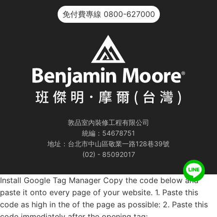
免付費專線
0800-627000
敦品室內裝修工程有限公司
統編：54678751
地址：台北市中山區敬業一路128巷39號
(02) - 85092017
Install Google Tag Manager Copy the code below and
paste it onto every page of your website. 1. Paste this
code as high in the of the page as possible:
2. Paste this
code immediately after the opening tag: