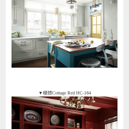
▼櫃體Cottage Red HC-184