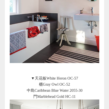
▼天花板White Heron OC-57
櫃Gray Owl OC-52
中島Caribbean Blue Water 2055-30
門Marblehead Gold HC-11