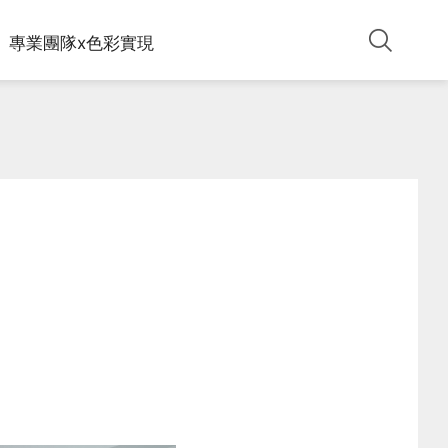
專業團隊x色彩實現
致⼒於為我們的客⼾提供創新、有效、安全的產品，將
施工步驟：一道底漆 ＋ 兩道面漆
精選設計師作品與色號運用，透過真實場景示範，協助
對環境的影響降⾄最低，只提供無甲醛、零/低VOC的
施工方式：滾塗施作、噴塗施作
你想像塗料上牆後的效果，找到最貼近理想的色彩方
⽔性環保乳膠漆，並得到多項的第三⽅認證，達到綠⾊
向。
承諾。