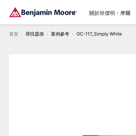
關於班傑明・摩爾
首頁
尋找靈感
案例參考
OC-117_Simply White
加入波克夏海瑟威集團後，品牌遍布全球80個國家，我
高品質的水性乳膠漆讓你輕鬆及放心用在室內牆面、天
帶你深入了解塗料的專業知識，從滾塗技巧、底漆必要
們透過獨立專賣店提供友好的服務及專業的產品，連續
花板、浴室、廚房、門片、戶外等區域
性到塗料的的優勢與居家情境選色，一次掌握施工與產
多年獲得J.D. POWER第⼀的殊榮，在業界成為品牌領
品的實用指南。
導者。