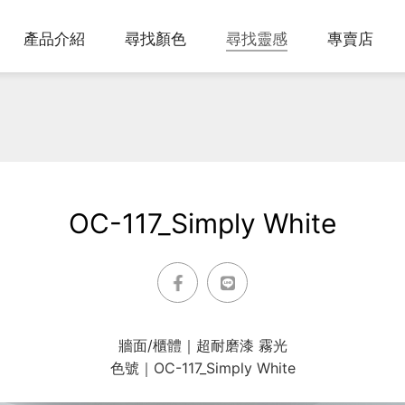
產品介紹
尋找顏色
尋找靈感
專賣店
We've been dreaming in color since 1883.
該怎麼選到我要的產品呢？
蒐集最受歡迎的配色靈感，包含奶茶色系、多巴胺
Explore over 3,500 paint colors
Step. 選顏色 → 選光澤 → 選產品
美學與熱門居家色調，提供熱門的搭配色彩提案。
Gennex® 專利⽔性⾊漿為⾊彩的靈魂呈現完美⾊
彩。
OC-117_Simply White
牆面/櫃體｜超耐磨漆 霧光
色號｜OC-117_Simply White