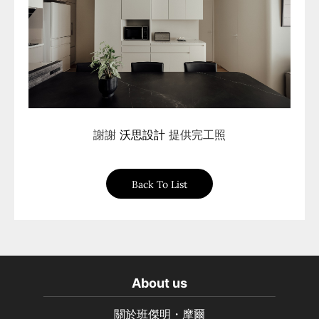
謝謝
沃思設計
提供完工照
Back To List
About us
關於班傑明・摩爾