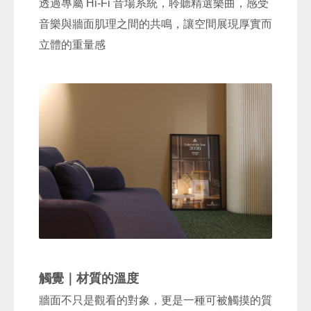
透過專屬 Hi-Fi 音場系統，聆聽精選樂曲，感受
音樂與牆面肌理之間的共鳴，讓空間展現厚實而
立體的重量感
觸覺｜材質的溫度
牆面不只是觀看的對象，更是一種可被觸摸的質