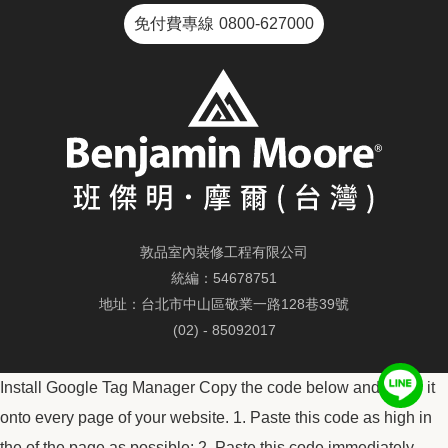
免付費專線
0800-627000
敦品室內裝修工程有限公司
統編：54678751
地址：台北市中山區敬業一路128巷39號
(02) - 85092017
Install Google Tag Manager Copy the code below and paste it
onto every page of your website. 1. Paste this code as high in
the of the page as possible:
2. Paste this code immediately