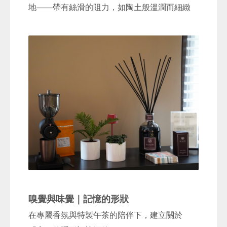
地——帶有絲滑的阻力，如陶土般溫潤而細緻
嗅覺與味覺｜記憶的形狀
在專屬香氛與特製午茶的陪伴下，建立關於